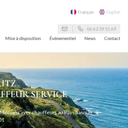
Français
English
06 63 39 15 69
Mise à disposition
Évènementiel
News
Contact
RITZ
FFEUR SERVICE
 Minivans avec chauffeurs au Pays basque.
01