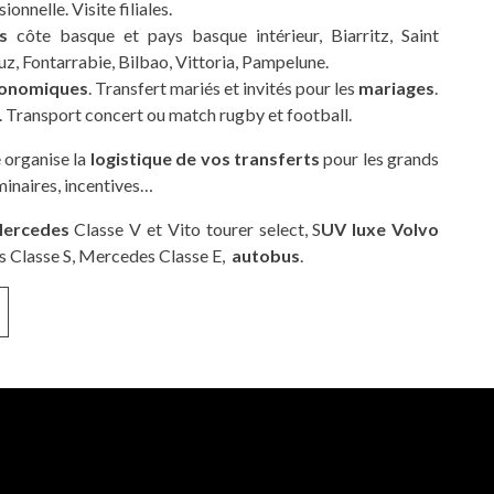
onnelle. Visite filiales.
s
côte basque et pays basque intérieur, Biarritz, Saint
uz, Fontarrabie, Bilbao, Vittoria, Pampelune.
ronomiques
. Transfert mariés et invités pour les
mariages
.
. Transport concert ou match rugby et football.
e organise la
logistique de vos transferts
pour les grands
inaires, incentives…
Mercedes
Classe V et Vito tourer select, S
UV luxe Volvo
s Classe S, Mercedes Classe E,
autobus
.