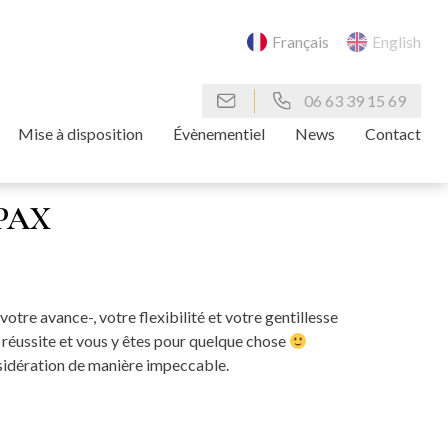
Français
English
06 63 39 15 69
Mise à disposition
Évènementiel
News
Contact
PAX
tre avance-, votre flexibilité et votre gentillesse
e réussite et vous y êtes pour quelque chose
nsidération de manière impeccable.